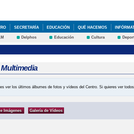
Pasar al
contenido
principal
TRO
SECRETARÍA
EDUCACIÓN
QUÉ HACEMOS
INFÓRMA
LM
Delphos
Educación
Cultura
Depor
a Multimedia
es ver los últimos álbumes de fotos y vídeos del Centro. Si quieres ver tod
de Imágenes
Galería de Vídeos