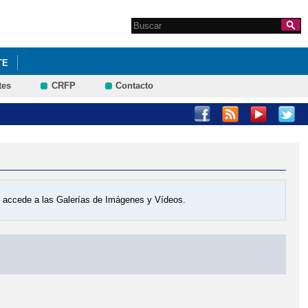
Search this site
Formulario de
búsqueda
TE
tes
CRFP
Contacto
os accede a las Galerías de Imágenes y Vídeos.