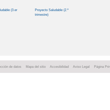
udable (3.er
Proyecto Saludable (2.º
trimestre)
ección de datos
Mapa del sitio
Accesibilidad
Aviso Legal
Página Prin