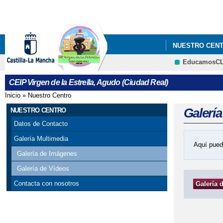
NUESTRO CEN
EducamosC
CEIP Virgen de la Estrella, Agudo (Ciudad Real)
Inicio
»
Nuestro Centro
Se encuentra usted aquí
Galerí
NUESTRO CENTRO
Datos de Contacto
Galería Multimedia
Aquí pued
Galería de Imágenes
Galería de Vídeos
Contacta con nosotros
Galería 